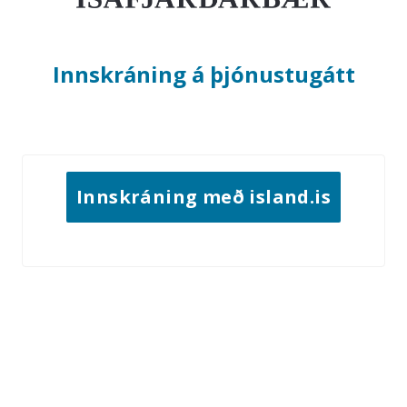
Innskráning á
þjónustugátt
Innskráning með island.is